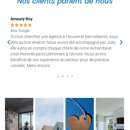
Nos clients parlent de nous
Amaury Roy
Lem






Avis Google
Avis
s, à
Si vous cherchez une agence à l’écoute et bienveillante, vous
Ayan
outes
êtes au bon endroit. Nous avons été accompagné par Julie,
je r
! Je
elle a pris en compte chaque critère de notre recherche et
cont
s’est montrée particulièrement à l’écoute. Nous avons
bénéficié de son expérience du secteur pour de précieux
conseils. Merci encore.