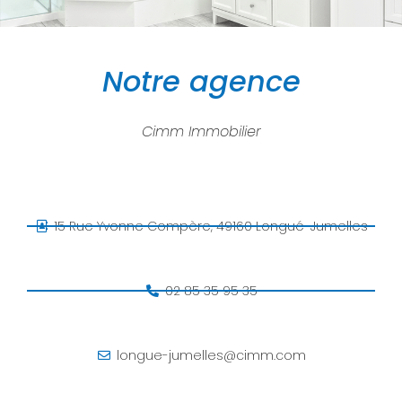
Notre agence
Cimm Immobilier
15 Rue Yvonne Compère, 49160 Longué-Jumelles
02 85 35 95 35
longue-jumelles@cimm.com