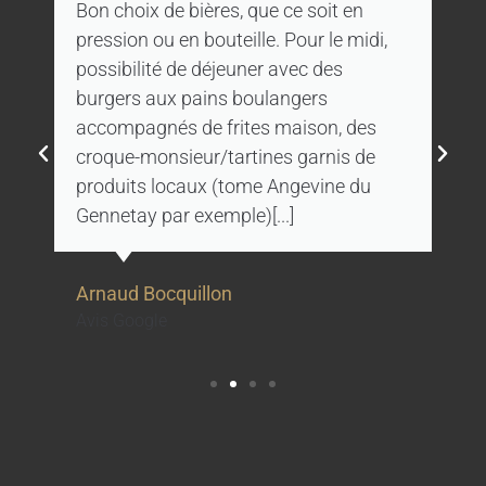
Bon choix de bières, que ce soit en
pression ou en bouteille. Pour le midi,
possibilité de déjeuner avec des
burgers aux pains boulangers
accompagnés de frites maison, des
croque-monsieur/tartines garnis de
produits locaux (tome Angevine du
Gennetay par exemple)[...]
Arnaud Bocquillon
Avis Google