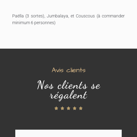
Paëlla (3 sortes), Jumbalaya, et Couscous (à commander
minimum 6 personnes)
Avis clients
Nos clients se
régalent




