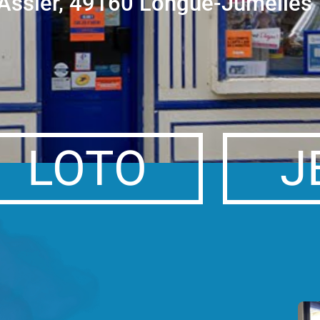
 Assier, 49160 Longué-Jumelles
LOTO
J