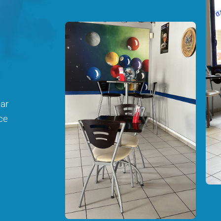
ar
ce