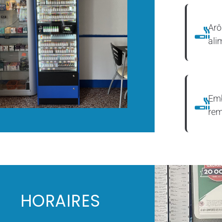
Arô
ali
Emb
rem
HORAIRES