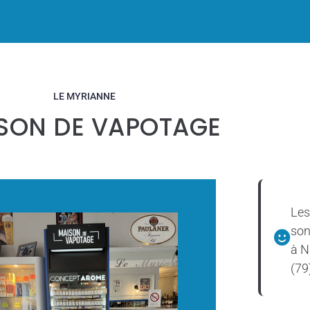
LE MYRIANNE
SON DE VAPOTAGE
Les
son
à N
(79