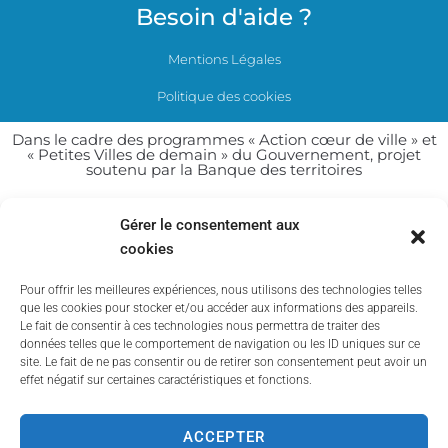
Besoin d'aide ?
Mentions Légales
Politique des cookies
Dans le cadre des programmes « Action cœur de ville » et
« Petites Villes de demain » du Gouvernement, projet
soutenu par la Banque des territoires
Gérer le consentement aux
cookies
Pour offrir les meilleures expériences, nous utilisons des technologies telles
que les cookies pour stocker et/ou accéder aux informations des appareils.
Le fait de consentir à ces technologies nous permettra de traiter des
données telles que le comportement de navigation ou les ID uniques sur ce
site. Le fait de ne pas consentir ou de retirer son consentement peut avoir un
effet négatif sur certaines caractéristiques et fonctions.
ACCEPTER