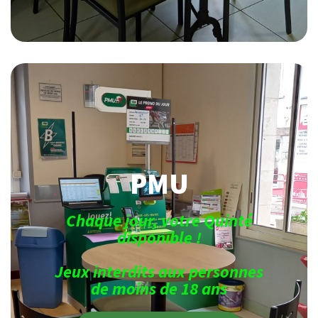
PMU
Chaque jour, votre Quinté
disponible !
Jeux interdits aux personnes
de moins de 18 ans