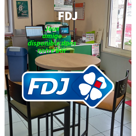
FDJ
Jeux
amigo
disponible dans
notre bar