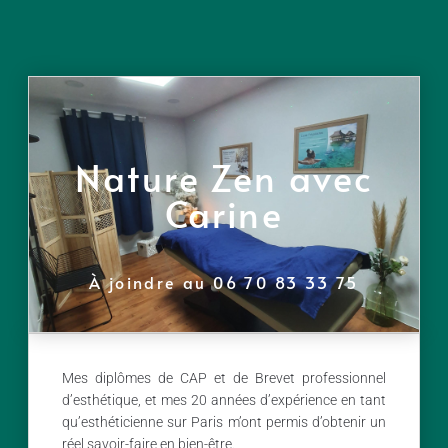
Nature Zen avec
Carine
À joindre au 06 70 83 33 75
Mes diplômes de CAP et de Brevet professionnel
d’esthétique, et mes 20 années d’expérience en tant
qu’esthéticienne sur Paris m’ont permis d’obtenir un
réel savoir-faire en bien-être.